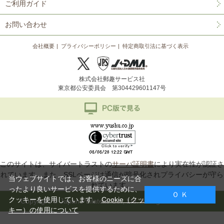
ご利用ガイド
お問い合わせ
会社概要
プライバシーポリシー
特定商取引法に基づく表示
株式会社郵趣サービス社
東京都公安委員会 第304429601147号
このサイトは、サイバートラストの
サーバ証明書
により実在性が認証さ
れています。また、SSLページは通信が暗号化されプライバシーが守ら
当ウェブサイトでは、お客様のニーズに合
れています。
ったより良いサービスを提供するために、
Ｏ Ｋ
クッキーを使用しています。
Cookie（クッ
Copyright © Japan Philatelic Co., Ltd. All Rights Reserved.
キー）の使用について