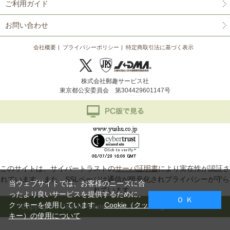
ご利用ガイド
お問い合わせ
会社概要
プライバシーポリシー
特定商取引法に基づく表示
株式会社郵趣サービス社
東京都公安委員会 第304429601147号
このサイトは、サイバートラストの
サーバ証明書
により実在性が認証さ
れています。また、SSLページは通信が暗号化されプライバシーが守ら
当ウェブサイトでは、お客様のニーズに合
れています。
ったより良いサービスを提供するために、
Ｏ Ｋ
クッキーを使用しています。
Cookie（クッ
Copyright © Japan Philatelic Co., Ltd. All Rights Reserved.
キー）の使用について