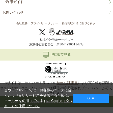
ご利用ガイド
お問い合わせ
会社概要
プライバシーポリシー
特定商取引法に基づく表示
株式会社郵趣サービス社
東京都公安委員会 第304429601147号
このサイトは、サイバートラストの
サーバ証明書
により実在性が認証さ
れています。また、SSLページは通信が暗号化されプライバシーが守ら
当ウェブサイトでは、お客様のニーズに合
れています。
ったより良いサービスを提供するために、
Ｏ Ｋ
クッキーを使用しています。
Cookie（クッ
Copyright © Japan Philatelic Co., Ltd. All Rights Reserved.
キー）の使用について