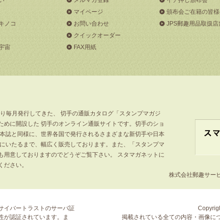
マイページ
頒布会ご在籍の皆様
キノコ
お問い合わせ
JPS郵趣用品取扱店
クイックオーダー
宇宙
FAX用紙
より毎月発行してきた、 切手の通販カタログ「スタンプマガジ
ために開設した 切手のオンライン通販サイトです。切手のショ
」本誌と同様に、世界各国で発行されるさまざまな新切手や日本
手にいたるまで、幅広く販売しております。また、「スタンプマ
も用意しておりますのでどうぞご覧下さい。 スタマガネットに
ください。
株式会社郵趣サービス
サイバートラストの
サーバ証
Copyrigh
性が認証されています。ま
掲載されている全ての内容・画像に