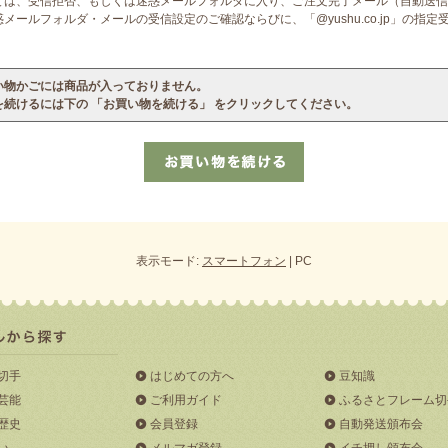
ては、受信拒否、もしくは迷惑メールフォルダに入り、ご注文完了メール（自動送信
ールフォルダ・メールの受信設定のご確認ならびに、「@yushu.co.jp」の指
い物かごには商品が入っておりません。
を続けるには下の 「お買い物を続ける」 をクリックしてください。
表示モード:
スマートフォン
| PC
切手
はじめての方へ
豆知識
芸能
ご利用ガイド
ふるさとフレーム切
歴史
会員登録
自動発送頒布会
い
メルマガ登録
イチ押し頒布会