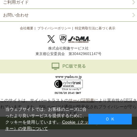
ご利用ガイド
お問い合わせ
会社概要
プライバシーポリシー
特定商取引法に基づく表示
株式会社郵趣サービス社
東京都公安委員会 第304429601147号
このサイトは、サイバートラストの
サーバ証明書
により実在性が認証さ
れています。また、SSLページは通信が暗号化されプライバシーが守ら
当ウェブサイトでは、お客様のニーズに合
れています。
ったより良いサービスを提供するために、
Ｏ Ｋ
クッキーを使用しています。
Cookie（クッ
Copyright © Japan Philatelic Co., Ltd. All Rights Reserved.
キー）の使用について