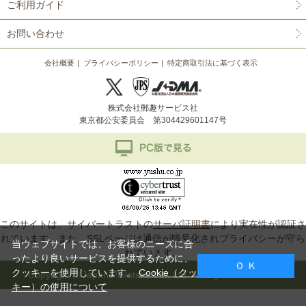
ご利用ガイド
お問い合わせ
会社概要
プライバシーポリシー
特定商取引法に基づく表示
株式会社郵趣サービス社
東京都公安委員会 第304429601147号
このサイトは、サイバートラストの
サーバ証明書
により実在性が認証さ
れています。また、SSLページは通信が暗号化されプライバシーが守ら
当ウェブサイトでは、お客様のニーズに合
れています。
ったより良いサービスを提供するために、
Ｏ Ｋ
クッキーを使用しています。
Cookie（クッ
Copyright © Japan Philatelic Co., Ltd. All Rights Reserved.
キー）の使用について