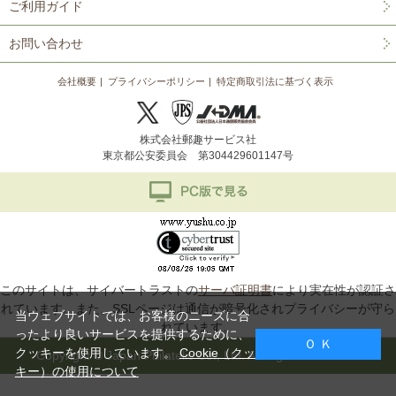
ご利用ガイド
お問い合わせ
会社概要
プライバシーポリシー
特定商取引法に基づく表示
株式会社郵趣サービス社
東京都公安委員会 第304429601147号
このサイトは、サイバートラストの
サーバ証明書
により実在性が認証さ
れています。また、SSLページは通信が暗号化されプライバシーが守ら
当ウェブサイトでは、お客様のニーズに合
れています。
ったより良いサービスを提供するために、
Ｏ Ｋ
クッキーを使用しています。
Cookie（クッ
Copyright © Japan Philatelic Co., Ltd. All Rights Reserved.
キー）の使用について