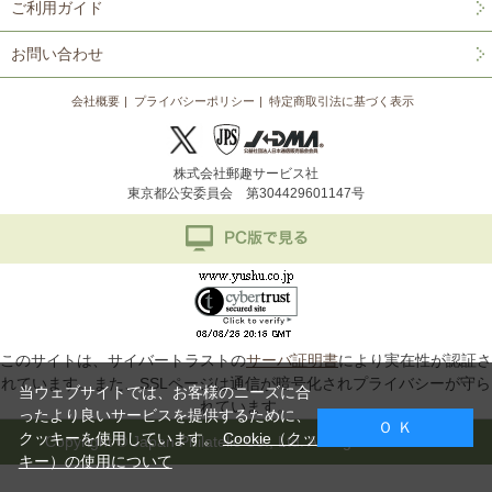
ご利用ガイド
お問い合わせ
会社概要
プライバシーポリシー
特定商取引法に基づく表示
株式会社郵趣サービス社
東京都公安委員会 第304429601147号
このサイトは、サイバートラストの
サーバ証明書
により実在性が認証さ
れています。また、SSLページは通信が暗号化されプライバシーが守ら
当ウェブサイトでは、お客様のニーズに合
れています。
ったより良いサービスを提供するために、
Ｏ Ｋ
クッキーを使用しています。
Cookie（クッ
Copyright © Japan Philatelic Co., Ltd. All Rights Reserved.
キー）の使用について