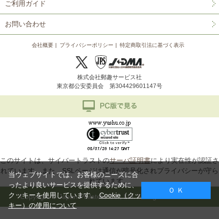
ご利用ガイド
お問い合わせ
会社概要
プライバシーポリシー
特定商取引法に基づく表示
株式会社郵趣サービス社
東京都公安委員会 第304429601147号
このサイトは、サイバートラストの
サーバ証明書
により実在性が認証さ
れています。また、SSLページは通信が暗号化されプライバシーが守ら
当ウェブサイトでは、お客様のニーズに合
れています。
ったより良いサービスを提供するために、
Ｏ Ｋ
クッキーを使用しています。
Cookie（クッ
Copyright © Japan Philatelic Co., Ltd. All Rights Reserved.
キー）の使用について