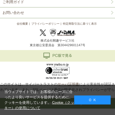
ご利用ガイド
お問い合わせ
会社概要
プライバシーポリシー
特定商取引法に基づく表示
株式会社郵趣サービス社
東京都公安委員会 第304429601147号
このサイトは、サイバートラストの
サーバ証明書
により実在性が認証さ
れています。また、SSLページは通信が暗号化されプライバシーが守ら
当ウェブサイトでは、お客様のニーズに合
れています。
ったより良いサービスを提供するために、
Ｏ Ｋ
クッキーを使用しています。
Cookie（クッ
Copyright © Japan Philatelic Co., Ltd. All Rights Reserved.
キー）の使用について