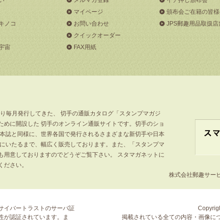
マイページ
頒布会ご在籍の皆様
キノコ
お問い合わせ
JPS郵趣用品取扱店
クイックオーダー
宇宙
FAX用紙
より毎月発行してきた、 切手の通販カタログ「スタンプマガジ
ために開設した 切手のオンライン通販サイトです。切手のショ
」本誌と同様に、世界各国で発行されるさまざまな新切手や日本
手にいたるまで、幅広く販売しております。また、「スタンプマ
も用意しておりますのでどうぞご覧下さい。 スタマガネットに
ください。
株式会社郵趣サービス
サイバートラストの
サーバ証
Copyrigh
性が認証されています。ま
掲載されている全ての内容・画像に