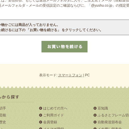
ては、受信拒否、もしくは迷惑メールフォルダに入り、ご注文完了メール（自動送信
ールフォルダ・メールの受信設定のご確認ならびに、「@yushu.co.jp」の指
い物かごには商品が入っておりません。
を続けるには下の 「お買い物を続ける」 をクリックしてください。
表示モード:
スマートフォン
| PC
切手
はじめての方へ
豆知識
芸能
ご利用ガイド
ふるさとフレーム切
歴史
会員登録
自動発送頒布会
い
メルマガ登録
イチ押し頒布会