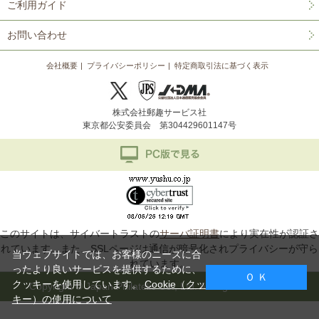
ご利用ガイド
お問い合わせ
会社概要
プライバシーポリシー
特定商取引法に基づく表示
株式会社郵趣サービス社
東京都公安委員会 第304429601147号
このサイトは、サイバートラストの
サーバ証明書
により実在性が認証さ
れています。また、SSLページは通信が暗号化されプライバシーが守ら
当ウェブサイトでは、お客様のニーズに合
れています。
ったより良いサービスを提供するために、
Ｏ Ｋ
クッキーを使用しています。
Cookie（クッ
Copyright © Japan Philatelic Co., Ltd. All Rights Reserved.
キー）の使用について