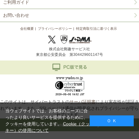
ご利用ガイド
お問い合わせ
会社概要
プライバシーポリシー
特定商取引法に基づく表示
株式会社郵趣サービス社
東京都公安委員会 第304429601147号
このサイトは、サイバートラストの
サーバ証明書
により実在性が認証さ
れています。また、SSLページは通信が暗号化されプライバシーが守ら
当ウェブサイトでは、お客様のニーズに合
れています。
ったより良いサービスを提供するために、
Ｏ Ｋ
クッキーを使用しています。
Cookie（クッ
Copyright © Japan Philatelic Co., Ltd. All Rights Reserved.
キー）の使用について