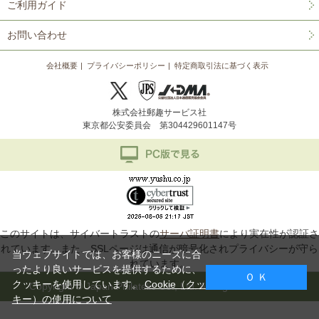
ご利用ガイド
お問い合わせ
会社概要
プライバシーポリシー
特定商取引法に基づく表示
株式会社郵趣サービス社
東京都公安委員会 第304429601147号
このサイトは、サイバートラストの
サーバ証明書
により実在性が認証さ
れています。また、SSLページは通信が暗号化されプライバシーが守ら
当ウェブサイトでは、お客様のニーズに合
れています。
ったより良いサービスを提供するために、
Ｏ Ｋ
クッキーを使用しています。
Cookie（クッ
Copyright © Japan Philatelic Co., Ltd. All Rights Reserved.
キー）の使用について