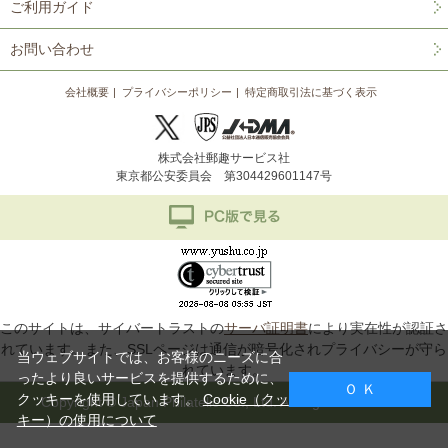
ご利用ガイド
お問い合わせ
会社概要
プライバシーポリシー
特定商取引法に基づく表示
株式会社郵趣サービス社
東京都公安委員会 第304429601147号
このサイトは、サイバートラストの
サーバ証明書
により実在性が認証さ
れています。また、SSLページは通信が暗号化されプライバシーが守ら
当ウェブサイトでは、お客様のニーズに合
れています。
ったより良いサービスを提供するために、
Ｏ Ｋ
クッキーを使用しています。
Cookie（クッ
Copyright © Japan Philatelic Co., Ltd. All Rights Reserved.
キー）の使用について