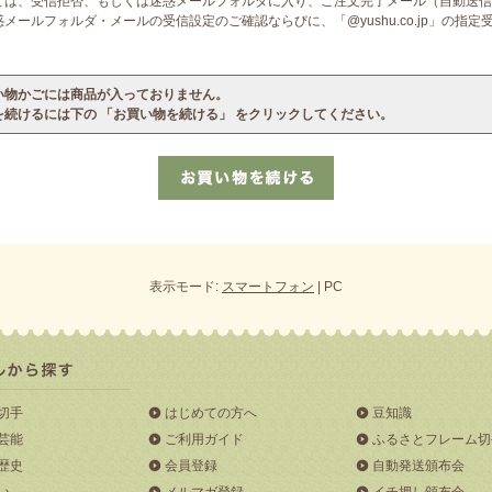
ては、受信拒否、もしくは迷惑メールフォルダに入り、ご注文完了メール（自動送信
ールフォルダ・メールの受信設定のご確認ならびに、「@yushu.co.jp」の指
い物かごには商品が入っておりません。
を続けるには下の 「お買い物を続ける」 をクリックしてください。
表示モード:
スマートフォン
| PC
切手
はじめての方へ
豆知識
芸能
ご利用ガイド
ふるさとフレーム切
歴史
会員登録
自動発送頒布会
い
メルマガ登録
イチ押し頒布会