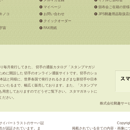
マイページ
頒布会ご在籍の皆様
キノコ
お問い合わせ
JPS郵趣用品取扱店
クイックオーダー
宇宙
FAX用紙
より毎月発行してきた、 切手の通販カタログ「スタンプマガジ
ために開設した 切手のオンライン通販サイトです。切手のショ
」本誌と同様に、世界各国で発行されるさまざまな新切手や日本
手にいたるまで、幅広く販売しております。また、「スタンプマ
も用意しておりますのでどうぞご覧下さい。 スタマガネットに
ください。
株式会社郵趣サービス
サイバートラストの
サーバ証
Copyrigh
性が認証されています。ま
掲載されている全ての内容・画像に