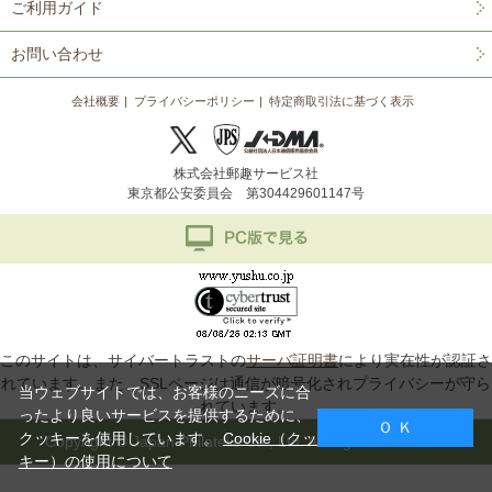
ご利用ガイド
お問い合わせ
会社概要
プライバシーポリシー
特定商取引法に基づく表示
株式会社郵趣サービス社
東京都公安委員会 第304429601147号
このサイトは、サイバートラストの
サーバ証明書
により実在性が認証さ
れています。また、SSLページは通信が暗号化されプライバシーが守ら
当ウェブサイトでは、お客様のニーズに合
れています。
ったより良いサービスを提供するために、
Ｏ Ｋ
クッキーを使用しています。
Cookie（クッ
Copyright © Japan Philatelic Co., Ltd. All Rights Reserved.
キー）の使用について