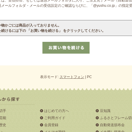
ては、受信拒否、もしくは迷惑メールフォルダに入り、ご注文完了メール（自動送信
ールフォルダ・メールの受信設定のご確認ならびに、「@yushu.co.jp」の指
い物かごには商品が入っておりません。
を続けるには下の 「お買い物を続ける」 をクリックしてください。
表示モード:
スマートフォン
| PC
切手
はじめての方へ
豆知識
芸能
ご利用ガイド
ふるさとフレーム切
歴史
会員登録
自動発送頒布会
い
メルマガ登録
イチ押し頒布会