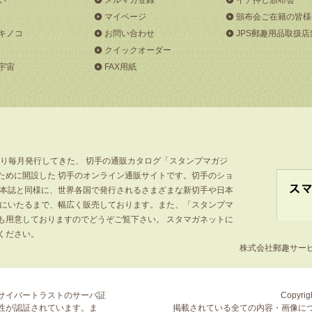
マイページ
頒布会ご在籍の皆様
キノコ
お問い合わせ
JPS郵趣用品取扱店
クイックオーダー
宇宙
FAX用紙
より毎月発行してきた、 切手の通販カタログ「スタンプマガジ
ために開設した 切手のオンライン通販サイトです。切手のショ
」本誌と同様に、世界各国で発行されるさまざまな新切手や日本
手にいたるまで、幅広く販売しております。また、「スタンプマ
も用意しておりますのでどうぞご覧下さい。 スタマガネットに
ください。
株式会社郵趣サービス
サイバートラストの
サーバ証
Copyrigh
性が認証されています。ま
掲載されている全ての内容・画像に