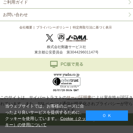
ご利用ガイド
お問い合わせ
会社概要
プライバシーポリシー
特定商取引法に基づく表示
株式会社郵趣サービス社
東京都公安委員会 第304429601147号
このサイトは、サイバートラストの
サーバ証明書
により実在性が認証さ
れています。また、SSLページは通信が暗号化されプライバシーが守ら
当ウェブサイトでは、お客様のニーズに合
れています。
ったより良いサービスを提供するために、
Ｏ Ｋ
クッキーを使用しています。
Cookie（クッ
Copyright © Japan Philatelic Co., Ltd. All Rights Reserved.
キー）の使用について