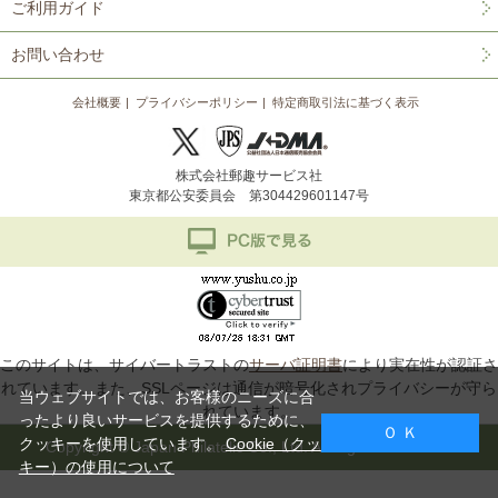
ご利用ガイド
お問い合わせ
会社概要
プライバシーポリシー
特定商取引法に基づく表示
株式会社郵趣サービス社
東京都公安委員会 第304429601147号
このサイトは、サイバートラストの
サーバ証明書
により実在性が認証さ
れています。また、SSLページは通信が暗号化されプライバシーが守ら
当ウェブサイトでは、お客様のニーズに合
れています。
ったより良いサービスを提供するために、
Ｏ Ｋ
クッキーを使用しています。
Cookie（クッ
Copyright © Japan Philatelic Co., Ltd. All Rights Reserved.
キー）の使用について