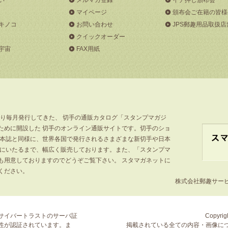
マイページ
頒布会ご在籍の皆様
キノコ
お問い合わせ
JPS郵趣用品取扱店
クイックオーダー
宇宙
FAX用紙
より毎月発行してきた、 切手の通販カタログ「スタンプマガジ
ために開設した 切手のオンライン通販サイトです。切手のショ
」本誌と同様に、世界各国で発行されるさまざまな新切手や日本
手にいたるまで、幅広く販売しております。また、「スタンプマ
も用意しておりますのでどうぞご覧下さい。 スタマガネットに
ください。
株式会社郵趣サービス
サイバートラストの
サーバ証
Copyrigh
性が認証されています。ま
掲載されている全ての内容・画像に