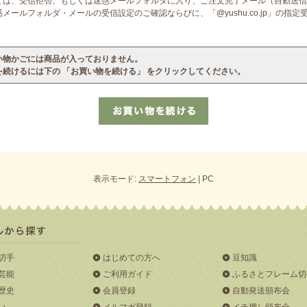
ては、受信拒否、もしくは迷惑メールフォルダに入り、ご注文完了メール（自動送信
ールフォルダ・メールの受信設定のご確認ならびに、「@yushu.co.jp」の指
い物かごには商品が入っておりません。
を続けるには下の 「お買い物を続ける」 をクリックしてください。
表示モード:
スマートフォン
| PC
切手
はじめての方へ
豆知識
芸能
ご利用ガイド
ふるさとフレーム切
歴史
会員登録
自動発送頒布会
い
メルマガ登録
イチ押し頒布会