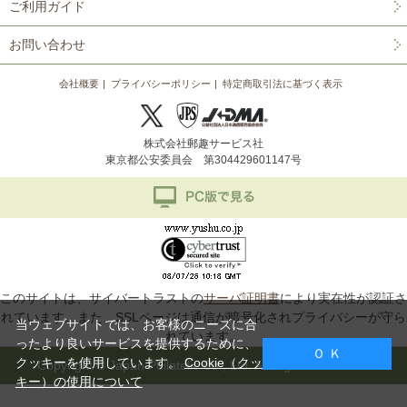
ご利用ガイド
お問い合わせ
会社概要
プライバシーポリシー
特定商取引法に基づく表示
株式会社郵趣サービス社
東京都公安委員会 第304429601147号
このサイトは、サイバートラストの
サーバ証明書
により実在性が認証さ
れています。また、SSLページは通信が暗号化されプライバシーが守ら
当ウェブサイトでは、お客様のニーズに合
れています。
ったより良いサービスを提供するために、
Ｏ Ｋ
クッキーを使用しています。
Cookie（クッ
Copyright © Japan Philatelic Co., Ltd. All Rights Reserved.
キー）の使用について