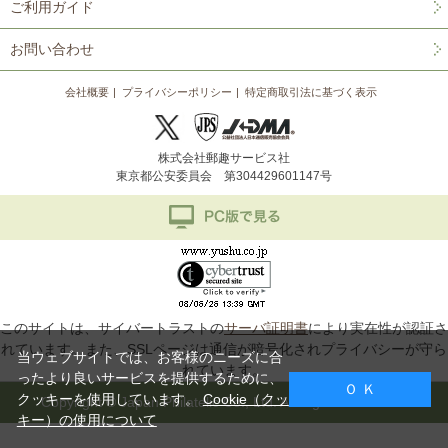
ご利用ガイド
お問い合わせ
会社概要
プライバシーポリシー
特定商取引法に基づく表示
株式会社郵趣サービス社
東京都公安委員会 第304429601147号
このサイトは、サイバートラストの
サーバ証明書
により実在性が認証さ
れています。また、SSLページは通信が暗号化されプライバシーが守ら
当ウェブサイトでは、お客様のニーズに合
れています。
ったより良いサービスを提供するために、
Ｏ Ｋ
クッキーを使用しています。
Cookie（クッ
Copyright © Japan Philatelic Co., Ltd. All Rights Reserved.
キー）の使用について