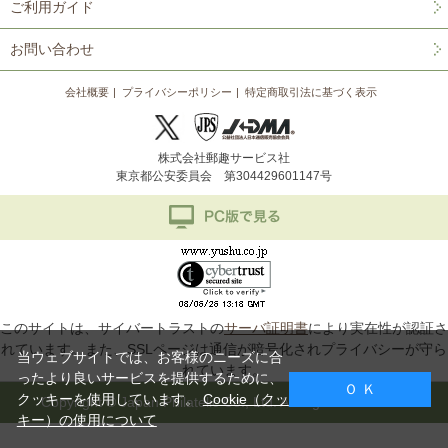
ご利用ガイド
お問い合わせ
会社概要
プライバシーポリシー
特定商取引法に基づく表示
株式会社郵趣サービス社
東京都公安委員会 第304429601147号
このサイトは、サイバートラストの
サーバ証明書
により実在性が認証さ
れています。また、SSLページは通信が暗号化されプライバシーが守ら
当ウェブサイトでは、お客様のニーズに合
れています。
ったより良いサービスを提供するために、
Ｏ Ｋ
クッキーを使用しています。
Cookie（クッ
Copyright © Japan Philatelic Co., Ltd. All Rights Reserved.
キー）の使用について