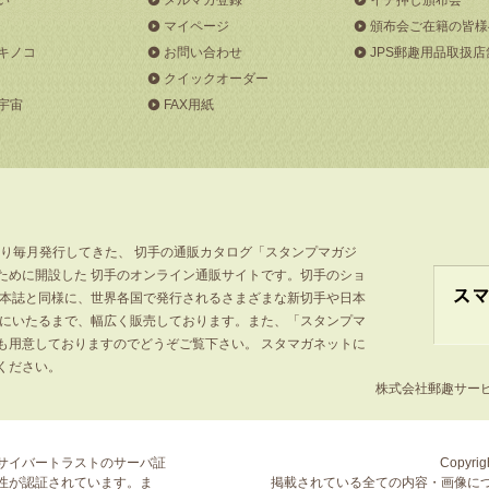
マイページ
頒布会ご在籍の皆様
キノコ
お問い合わせ
JPS郵趣用品取扱店
クイックオーダー
宇宙
FAX用紙
より毎月発行してきた、 切手の通販カタログ「スタンプマガジ
ために開設した 切手のオンライン通販サイトです。切手のショ
」本誌と同様に、世界各国で発行されるさまざまな新切手や日本
手にいたるまで、幅広く販売しております。また、「スタンプマ
も用意しておりますのでどうぞご覧下さい。 スタマガネットに
ください。
株式会社郵趣サービス
サイバートラストの
サーバ証
Copyrigh
性が認証されています。ま
掲載されている全ての内容・画像に