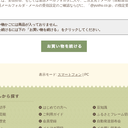
ては、受信拒否、もしくは迷惑メールフォルダに入り、ご注文完了メール（自動送信
ールフォルダ・メールの受信設定のご確認ならびに、「@yushu.co.jp」の指
い物かごには商品が入っておりません。
を続けるには下の 「お買い物を続ける」 をクリックしてください。
表示モード:
スマートフォン
| PC
切手
はじめての方へ
豆知識
芸能
ご利用ガイド
ふるさとフレーム切
歴史
会員登録
自動発送頒布会
い
メルマガ登録
イチ押し頒布会