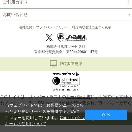
ご利用ガイド
お問い合わせ
会社概要
プライバシーポリシー
特定商取引法に基づく表示
株式会社郵趣サービス社
東京都公安委員会 第304429601147号
このサイトは、サイバートラストの
サーバ証明書
により実在性が認証さ
れています。また、SSLページは通信が暗号化されプライバシーが守ら
当ウェブサイトでは、お客様のニーズに合
れています。
ったより良いサービスを提供するために、
Ｏ Ｋ
クッキーを使用しています。
Cookie（クッ
Copyright © Japan Philatelic Co., Ltd. All Rights Reserved.
キー）の使用について