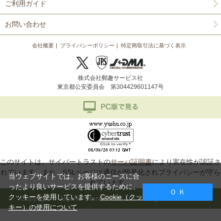
ご利用ガイド
お問い合わせ
会社概要
プライバシーポリシー
特定商取引法に基づく表示
株式会社郵趣サービス社
東京都公安委員会 第304429601147号
このサイトは、サイバートラストの
サーバ証明書
により実在性が認証さ
れています。また、SSLページは通信が暗号化されプライバシーが守ら
当ウェブサイトでは、お客様のニーズに合
れています。
ったより良いサービスを提供するために、
Ｏ Ｋ
クッキーを使用しています。
Cookie（クッ
Copyright © Japan Philatelic Co., Ltd. All Rights Reserved.
キー）の使用について