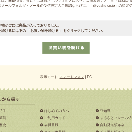
ては、受信拒否、もしくは迷惑メールフォルダに入り、ご注文完了メール（自動送信
ールフォルダ・メールの受信設定のご確認ならびに、「@yushu.co.jp」の指
い物かごには商品が入っておりません。
を続けるには下の 「お買い物を続ける」 をクリックしてください。
表示モード:
スマートフォン
| PC
切手
はじめての方へ
豆知識
芸能
ご利用ガイド
ふるさとフレーム切
歴史
会員登録
自動発送頒布会
い
メルマガ登録
イチ押し頒布会