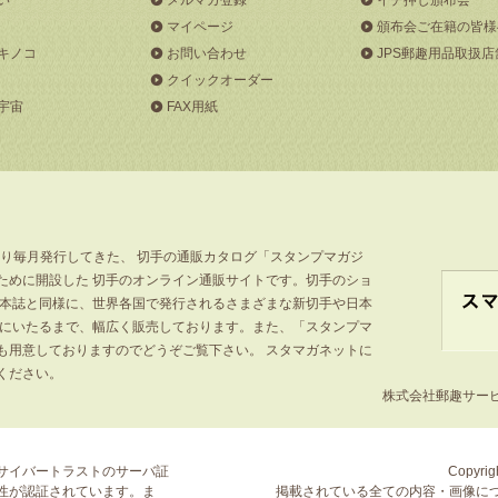
マイページ
頒布会ご在籍の皆様
キノコ
お問い合わせ
JPS郵趣用品取扱店
クイックオーダー
宇宙
FAX用紙
より毎月発行してきた、 切手の通販カタログ「スタンプマガジ
ために開設した 切手のオンライン通販サイトです。切手のショ
」本誌と同様に、世界各国で発行されるさまざまな新切手や日本
手にいたるまで、幅広く販売しております。また、「スタンプマ
も用意しておりますのでどうぞご覧下さい。 スタマガネットに
ください。
株式会社郵趣サービス
サイバートラストの
サーバ証
Copyrigh
性が認証されています。ま
掲載されている全ての内容・画像に