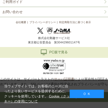
ご利用ガイド
お問い合わせ
会社概要
プライバシーポリシー
特定商取引法に基づく表示
株式会社郵趣サービス社
東京都公安委員会 第304429601147号
このサイトは、サイバートラストの
サーバ証明書
により実在性が認証さ
れています。また、SSLページは通信が暗号化されプライバシーが守ら
当ウェブサイトでは、お客様のニーズに合
れています。
ったより良いサービスを提供するために、
Ｏ Ｋ
クッキーを使用しています。
Cookie（クッ
Copyright © Japan Philatelic Co., Ltd. All Rights Reserved.
キー）の使用について