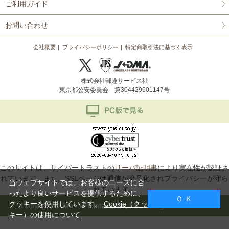
ご利用ガイド
お問い合わせ
会社概要
プライバシーポリシー
特定商取引法に基づく表示
株式会社郵趣サービス社
東京都公安委員会 第304429601147号
このサイトは、サイバートラストの
サーバ証明書
により実在性が認証さ
れています。また、SSLページは通信が暗号化されプライバシーが守ら
当ウェブサイトでは、お客様のニーズに合
れています。
ったより良いサービスを提供するために、
Ｏ Ｋ
クッキーを使用しています。
Cookie（クッ
Copyright © Japan Philatelic Co., Ltd. All Rights Reserved.
キー）の使用について