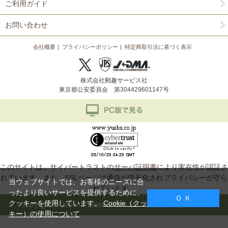
ご利用ガイド
お問い合わせ
会社概要
プライバシーポリシー
特定商取引法に基づく表示
株式会社郵趣サービス社
東京都公安委員会 第304429601147号
このサイトは、サイバートラストの
サーバ証明書
により実在性が認証さ
れています。また、SSLページは通信が暗号化されプライバシーが守ら
当ウェブサイトでは、お客様のニーズに合
れています。
ったより良いサービスを提供するために、
Ｏ Ｋ
クッキーを使用しています。
Cookie（クッ
Copyright © Japan Philatelic Co., Ltd. All Rights Reserved.
キー）の使用について