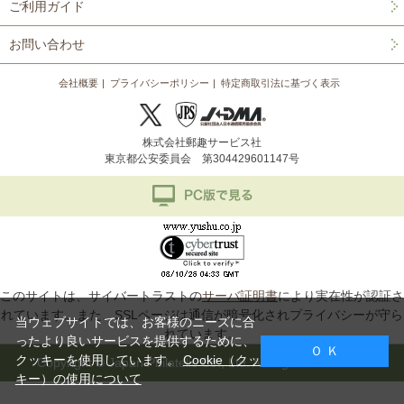
ご利用ガイド
お問い合わせ
会社概要
プライバシーポリシー
特定商取引法に基づく表示
株式会社郵趣サービス社
東京都公安委員会 第304429601147号
このサイトは、サイバートラストの
サーバ証明書
により実在性が認証さ
れています。また、SSLページは通信が暗号化されプライバシーが守ら
当ウェブサイトでは、お客様のニーズに合
れています。
ったより良いサービスを提供するために、
Ｏ Ｋ
クッキーを使用しています。
Cookie（クッ
Copyright © Japan Philatelic Co., Ltd. All Rights Reserved.
キー）の使用について