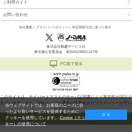
ご利用ガイド
お問い合わせ
会社概要
プライバシーポリシー
特定商取引法に基づく表示
株式会社郵趣サービス社
東京都公安委員会 第304429601147号
このサイトは、サイバートラストの
サーバ証明書
により実在性が認証さ
れています。また、SSLページは通信が暗号化されプライバシーが守ら
当ウェブサイトでは、お客様のニーズに合
れています。
ったより良いサービスを提供するために、
Ｏ Ｋ
クッキーを使用しています。
Cookie（クッ
Copyright © Japan Philatelic Co., Ltd. All Rights Reserved.
キー）の使用について