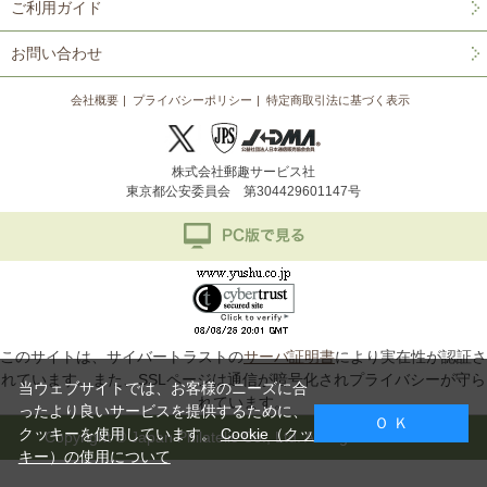
ご利用ガイド
お問い合わせ
会社概要
プライバシーポリシー
特定商取引法に基づく表示
株式会社郵趣サービス社
東京都公安委員会 第304429601147号
このサイトは、サイバートラストの
サーバ証明書
により実在性が認証さ
れています。また、SSLページは通信が暗号化されプライバシーが守ら
当ウェブサイトでは、お客様のニーズに合
れています。
ったより良いサービスを提供するために、
Ｏ Ｋ
クッキーを使用しています。
Cookie（クッ
Copyright © Japan Philatelic Co., Ltd. All Rights Reserved.
キー）の使用について