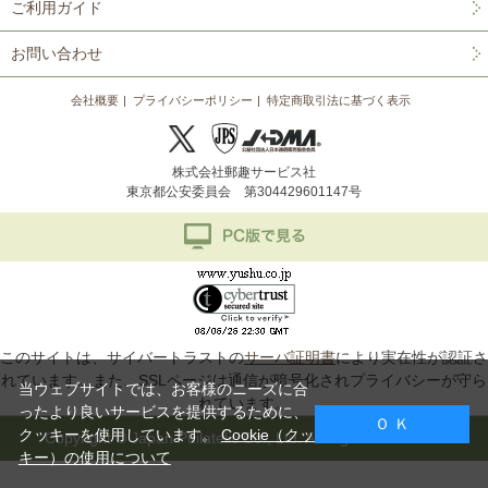
ご利用ガイド
お問い合わせ
会社概要
プライバシーポリシー
特定商取引法に基づく表示
株式会社郵趣サービス社
東京都公安委員会 第304429601147号
このサイトは、サイバートラストの
サーバ証明書
により実在性が認証さ
れています。また、SSLページは通信が暗号化されプライバシーが守ら
当ウェブサイトでは、お客様のニーズに合
れています。
ったより良いサービスを提供するために、
Ｏ Ｋ
クッキーを使用しています。
Cookie（クッ
Copyright © Japan Philatelic Co., Ltd. All Rights Reserved.
キー）の使用について