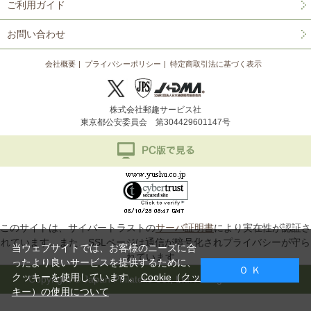
ご利用ガイド
お問い合わせ
会社概要
プライバシーポリシー
特定商取引法に基づく表示
株式会社郵趣サービス社
東京都公安委員会 第304429601147号
このサイトは、サイバートラストの
サーバ証明書
により実在性が認証さ
れています。また、SSLページは通信が暗号化されプライバシーが守ら
当ウェブサイトでは、お客様のニーズに合
れています。
ったより良いサービスを提供するために、
Ｏ Ｋ
クッキーを使用しています。
Cookie（クッ
Copyright © Japan Philatelic Co., Ltd. All Rights Reserved.
キー）の使用について