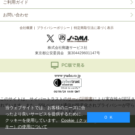
ご利用ガイド
お問い合わせ
会社概要
プライバシーポリシー
特定商取引法に基づく表示
株式会社郵趣サービス社
東京都公安委員会 第304429601147号
このサイトは、サイバートラストの
サーバ証明書
により実在性が認証さ
れています。また、SSLページは通信が暗号化されプライバシーが守ら
当ウェブサイトでは、お客様のニーズに合
れています。
ったより良いサービスを提供するために、
Ｏ Ｋ
クッキーを使用しています。
Cookie（クッ
Copyright © Japan Philatelic Co., Ltd. All Rights Reserved.
キー）の使用について