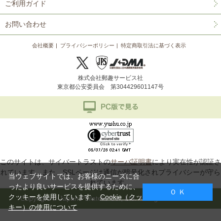
ご利用ガイド
お問い合わせ
会社概要
プライバシーポリシー
特定商取引法に基づく表示
株式会社郵趣サービス社
東京都公安委員会 第304429601147号
このサイトは、サイバートラストの
サーバ証明書
により実在性が認証さ
れています。また、SSLページは通信が暗号化されプライバシーが守ら
当ウェブサイトでは、お客様のニーズに合
れています。
ったより良いサービスを提供するために、
Ｏ Ｋ
クッキーを使用しています。
Cookie（クッ
Copyright © Japan Philatelic Co., Ltd. All Rights Reserved.
キー）の使用について