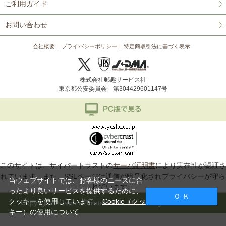
ご利用ガイド
お問い合わせ
会社概要
プライバシーポリシー
特定商取引法に基づく表示
株式会社郵趣サービス社
東京都公安委員会 第304429601147号
このサイトは、サイバートラストの
サーバ証明書
により実在性が認証さ
れています。また、SSLページは通信が暗号化されプライバシーが守ら
当ウェブサイトでは、お客様のニーズに合
れています。
ったより良いサービスを提供するために、
Ｏ Ｋ
クッキーを使用しています。
Cookie（クッ
Copyright © Japan Philatelic Co., Ltd. All Rights Reserved.
キー）の使用について