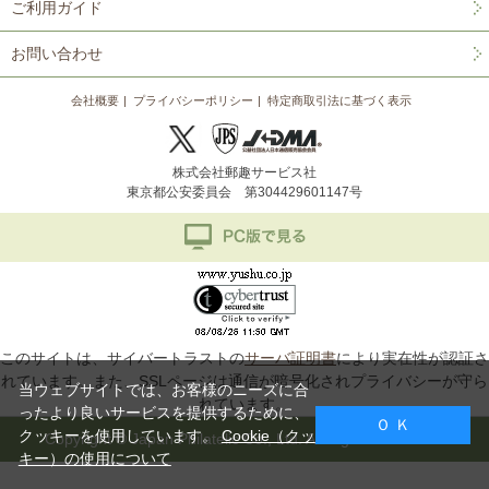
ご利用ガイド
お問い合わせ
会社概要
プライバシーポリシー
特定商取引法に基づく表示
株式会社郵趣サービス社
東京都公安委員会 第304429601147号
このサイトは、サイバートラストの
サーバ証明書
により実在性が認証さ
れています。また、SSLページは通信が暗号化されプライバシーが守ら
当ウェブサイトでは、お客様のニーズに合
れています。
ったより良いサービスを提供するために、
Ｏ Ｋ
クッキーを使用しています。
Cookie（クッ
Copyright © Japan Philatelic Co., Ltd. All Rights Reserved.
キー）の使用について