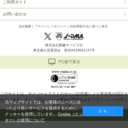
ご利用ガイド
お問い合わせ
会社概要
プライバシーポリシー
特定商取引法に基づく表示
株式会社郵趣サービス社
東京都公安委員会 第304429601147号
このサイトは、サイバートラストの
サーバ証明書
により実在性が認証さ
れています。また、SSLページは通信が暗号化されプライバシーが守ら
当ウェブサイトでは、お客様のニーズに合
れています。
ったより良いサービスを提供するために、
Ｏ Ｋ
クッキーを使用しています。
Cookie（クッ
Copyright © Japan Philatelic Co., Ltd. All Rights Reserved.
キー）の使用について