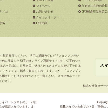
マイページ
頒布会ご在籍の皆様
キノコ
お問い合わせ
JPS郵趣用品取扱店
クイックオーダー
宇宙
FAX用紙
より毎月発行してきた、 切手の通販カタログ「スタンプマガジ
ために開設した 切手のオンライン通販サイトです。切手のショ
」本誌と同様に、世界各国で発行されるさまざまな新切手や日本
手にいたるまで、幅広く販売しております。また、「スタンプマ
も用意しておりますのでどうぞご覧下さい。 スタマガネットに
ください。
株式会社郵趣サービス
サイバートラストの
サーバ証
Copyrigh
性が認証されています。ま
掲載されている全ての内容・画像に