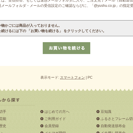
ては、受信拒否、もしくは迷惑メールフォルダに入り、ご注文完了メール（自動送信
ールフォルダ・メールの受信設定のご確認ならびに、「@yushu.co.jp」の指
い物かごには商品が入っておりません。
を続けるには下の 「お買い物を続ける」 をクリックしてください。
表示モード:
スマートフォン
| PC
切手
はじめての方へ
豆知識
芸能
ご利用ガイド
ふるさとフレーム切
歴史
会員登録
自動発送頒布会
い
メルマガ登録
イチ押し頒布会