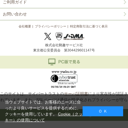
ご利用ガイド
お問い合わせ
会社概要
プライバシーポリシー
特定商取引法に基づく表示
株式会社郵趣サービス社
東京都公安委員会 第304429601147号
このサイトは、サイバートラストの
サーバ証明書
により実在性が認証さ
れています。また、SSLページは通信が暗号化されプライバシーが守ら
当ウェブサイトでは、お客様のニーズに合
れています。
ったより良いサービスを提供するために、
Ｏ Ｋ
クッキーを使用しています。
Cookie（クッ
Copyright © Japan Philatelic Co., Ltd. All Rights Reserved.
キー）の使用について