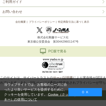
ご利用ガイド
お問い合わせ
会社概要
プライバシーポリシー
特定商取引法に基づく表示
株式会社郵趣サービス社
東京都公安委員会 第304429601147号
このサイトは、サイバートラストの
サーバ証明書
により実在性が認証さ
れています。また、SSLページは通信が暗号化されプライバシーが守ら
当ウェブサイトでは、お客様のニーズに合
れています。
ったより良いサービスを提供するために、
Ｏ Ｋ
クッキーを使用しています。
Cookie（クッ
Copyright © Japan Philatelic Co., Ltd. All Rights Reserved.
キー）の使用について