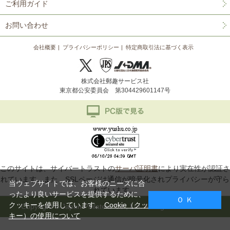
ご利用ガイド
お問い合わせ
会社概要
プライバシーポリシー
特定商取引法に基づく表示
株式会社郵趣サービス社
東京都公安委員会 第304429601147号
このサイトは、サイバートラストの
サーバ証明書
により実在性が認証さ
れています。また、SSLページは通信が暗号化されプライバシーが守ら
当ウェブサイトでは、お客様のニーズに合
れています。
ったより良いサービスを提供するために、
Ｏ Ｋ
クッキーを使用しています。
Cookie（クッ
Copyright © Japan Philatelic Co., Ltd. All Rights Reserved.
キー）の使用について