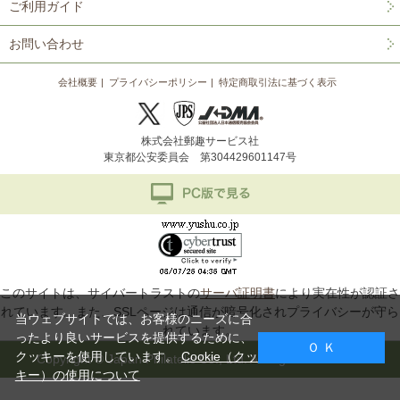
ご利用ガイド
お問い合わせ
会社概要
プライバシーポリシー
特定商取引法に基づく表示
株式会社郵趣サービス社
東京都公安委員会 第304429601147号
このサイトは、サイバートラストの
サーバ証明書
により実在性が認証さ
れています。また、SSLページは通信が暗号化されプライバシーが守ら
当ウェブサイトでは、お客様のニーズに合
れています。
ったより良いサービスを提供するために、
Ｏ Ｋ
クッキーを使用しています。
Cookie（クッ
Copyright © Japan Philatelic Co., Ltd. All Rights Reserved.
キー）の使用について