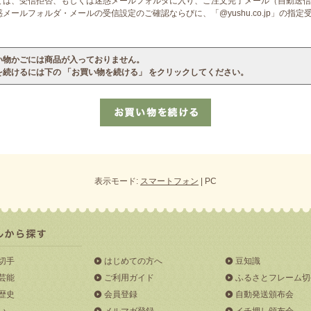
ては、受信拒否、もしくは迷惑メールフォルダに入り、ご注文完了メール（自動送信
ールフォルダ・メールの受信設定のご確認ならびに、「@yushu.co.jp」の指
い物かごには商品が入っておりません。
を続けるには下の 「お買い物を続ける」 をクリックしてください。
表示モード:
スマートフォン
| PC
切手
はじめての方へ
豆知識
芸能
ご利用ガイド
ふるさとフレーム切
歴史
会員登録
自動発送頒布会
い
メルマガ登録
イチ押し頒布会