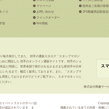
マイページ
頒布会ご在籍の皆様
キノコ
お問い合わせ
JPS郵趣用品取扱店
クイックオーダー
宇宙
FAX用紙
より毎月発行してきた、 切手の通販カタログ「スタンプマガジ
ために開設した 切手のオンライン通販サイトです。切手のショ
」本誌と同様に、世界各国で発行されるさまざまな新切手や日本
手にいたるまで、幅広く販売しております。また、「スタンプマ
も用意しておりますのでどうぞご覧下さい。 スタマガネットに
ください。
株式会社郵趣サービス
サイバートラストの
サーバ証
Copyrigh
性が認証されています。ま
掲載されている全ての内容・画像に