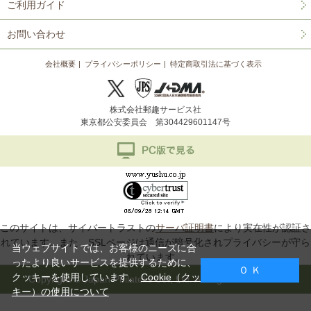
ご利用ガイド
お問い合わせ
会社概要
プライバシーポリシー
特定商取引法に基づく表示
株式会社郵趣サービス社
東京都公安委員会 第304429601147号
このサイトは、サイバートラストの
サーバ証明書
により実在性が認証さ
れています。また、SSLページは通信が暗号化されプライバシーが守ら
当ウェブサイトでは、お客様のニーズに合
れています。
ったより良いサービスを提供するために、
Ｏ Ｋ
クッキーを使用しています。
Cookie（クッ
Copyright © Japan Philatelic Co., Ltd. All Rights Reserved.
キー）の使用について