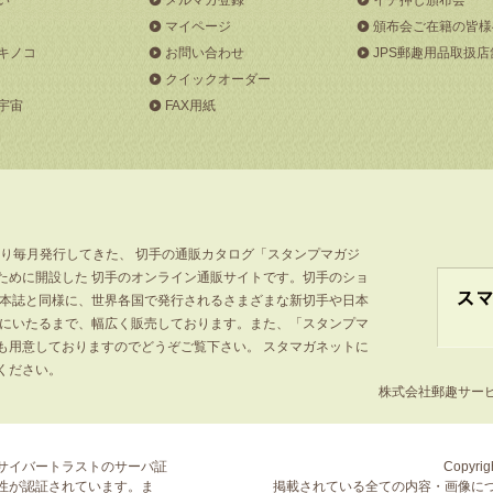
マイページ
頒布会ご在籍の皆様
キノコ
お問い合わせ
JPS郵趣用品取扱店
クイックオーダー
宇宙
FAX用紙
より毎月発行してきた、 切手の通販カタログ「スタンプマガジ
ために開設した 切手のオンライン通販サイトです。切手のショ
」本誌と同様に、世界各国で発行されるさまざまな新切手や日本
手にいたるまで、幅広く販売しております。また、「スタンプマ
も用意しておりますのでどうぞご覧下さい。 スタマガネットに
ください。
株式会社郵趣サービス
サイバートラストの
サーバ証
Copyrigh
性が認証されています。ま
掲載されている全ての内容・画像に