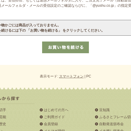
ては、受信拒否、もしくは迷惑メールフォルダに入り、ご注文完了メール（自動送信
ールフォルダ・メールの受信設定のご確認ならびに、「@yushu.co.jp」の指
い物かごには商品が入っておりません。
を続けるには下の 「お買い物を続ける」 をクリックしてください。
表示モード:
スマートフォン
| PC
切手
はじめての方へ
豆知識
芸能
ご利用ガイド
ふるさとフレーム切
歴史
会員登録
自動発送頒布会
い
メルマガ登録
イチ押し頒布会