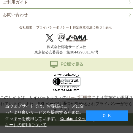
ご利用ガイド
お問い合わせ
会社概要
プライバシーポリシー
特定商取引法に基づく表示
株式会社郵趣サービス社
東京都公安委員会 第304429601147号
このサイトは、サイバートラストの
サーバ証明書
により実在性が認証さ
れています。また、SSLページは通信が暗号化されプライバシーが守ら
当ウェブサイトでは、お客様のニーズに合
れています。
ったより良いサービスを提供するために、
Ｏ Ｋ
クッキーを使用しています。
Cookie（クッ
Copyright © Japan Philatelic Co., Ltd. All Rights Reserved.
キー）の使用について